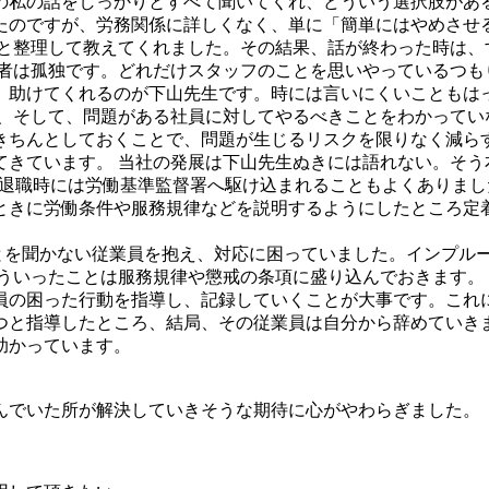
の私の話をしっかりとすべて聞いてくれ、どういう選択肢があ
たのですが、労務関係に詳しくなく、単に「簡単にはやめさせ
んと整理して教えてくれました。その結果、話が終わった時は、
営者は孤独です。どれだけスタッフのことを思いやっているつも
、助けてくれるのが下山先生です。時には言いにくいこともは
と、そして、問題がある社員に対してやるべきことをわかってい
きちんとしておくことで、問題が生じるリスクを限りなく減ら
てきています。 当社の発展は下山先生ぬきには語れない。そう
悪く、退職時には労働基準監督署へ駆け込まれることもよくあり
ときに労働条件や服務規律などを説明するようにしたところ定
ことを聞かない従業員を抱え、対応に困っていました。インプル
そういったことは服務規律や懲戒の条項に盛り込んでおきます。
員の困った行動を指導し、記録していくことが大事です。これ
つと指導したところ、結局、その従業員は自分から辞めていき
助かっています。
んでいた所が解決していきそうな期待に心がやわらぎました。