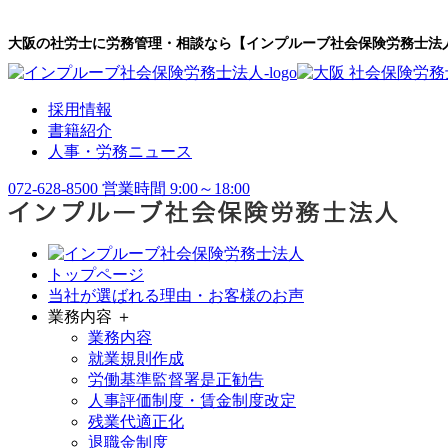
大阪の社労士に労務管理・相談なら【インプルーブ社会保険労務士法
採用情報
書籍紹介
人事・労務ニュース
072-628-8500
営業時間 9:00～18:00
トップページ
当社が選ばれる理由・お客様のお声
業務内容 ＋
業務内容
就業規則作成
労働基準監督署是正勧告
人事評価制度・賃金制度改定
残業代適正化
退職金制度