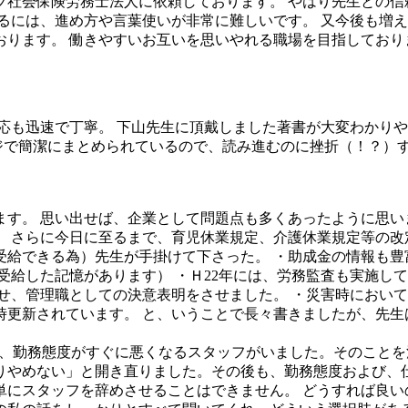
社会保険労務士法人に依頼しております。 やはり先生との信
るには、進め方や言葉使いが非常に難しいです。 又今後も増え
ります。 働きやすいお互いを思いやれる職場を目指しており
応も迅速で丁寧。 下山先生に頂戴しました著書が大変わかり
ジで簡潔にまとめられているので、読み進むのに挫折（！？）
ます。 思い出せば、企業として問題点も多くあったように思い
 さらに今日に至るまで、育児休業規定、介護休業規定等の改定
受給できる為）先生が手掛けて下さった。 ・助成金の情報も豊
受給した記憶があります） ・Ｈ22年には、労務監査も実施し
せ、管理職としての決意表明をさせました。 ・災害時において
時更新されています。 と、いうことで長々書きましたが、先生
たり、勤務態度がすぐに悪くなるスタッフがいました。そのこと
りやめない」と開き直りました。その後も、勤務態度および、
単にスタッフを辞めさせることはできません。 どうすれば良い