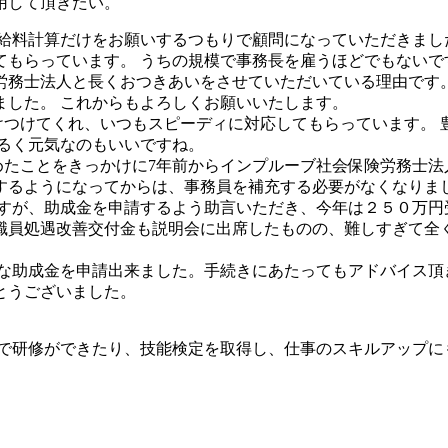
用して頂きたい。
きや給料計算だけをお願いするつもりで顧問になっていただきま
もらっています。 うちの規模で事務長を雇うほどでもないで
労務士法人と長くおつきあいをさせていただいている理由です。
ました。 これからもよろしくお願いいたします。
に駆けつけてくれ、いつもスピーディに対応してもらっています。
るく元気なのもいいですね。
が辞めたことをきっかけに7年前からインプルーブ社会保険労務士
るようになってからは、事務員を補充する必要がなくなりました
すが、助成金を申請するよう助言いただき、今年は２５０万円
職員処遇改善交付金も説明会に出席したものの、難しすぎて全
色々な助成金を申請出来ました。手続きにあたってもアドバイス
とうございました。
用で研修ができたり、技能検定を取得し、仕事のスキルアップに