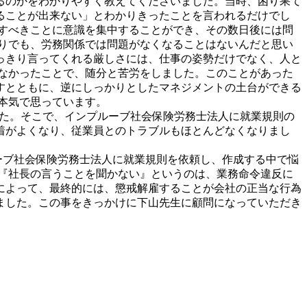
るのかをわかりやすく教えてくださいました。当時、困り果て
ることが出来ない」とわかりきったことを言われるだけでし
すべきことに意識を集中することができ、その数日後には問
りでも、労務関係では問題がなくなることはないんだと思い
っきり言ってくれる厳しさには、仕事の姿勢だけでなく、人と
なかったことで、随分と苦労をしました。このことがあった
すとともに、逆にしっかりとしたマネジメントの土台ができる
本気で思っています。
ました。そこで、インプルーブ社会保険労務士法人に就業規則の
着がよくなり、従業員とのトラブルもほとんどなくなりまし
ーブ社会保険労務士法人に就業規則を依頼し、作成する中で悩
『社長の言うことを聞かない』というのは、業務命令違反に
によって、最終的には、懲戒解雇することが会社の正当な行為
ました。この事をきっかけに下山先生に顧問になっていただき