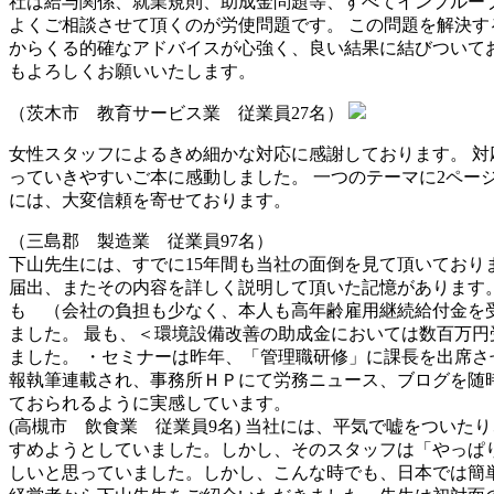
社は給与関係、就業規則、助成金問題等、すべてインプルーブ
よくご相談させて頂くのが労使問題です。 この問題を解決す
からくる的確なアドバイスが心強く、良い結果に結びついてお
もよろしくお願いいたします。
（茨木市 教育サービス業 従業員27名）
女性スタッフによるきめ細かな対応に感謝しております。 対
っていきやすいご本に感動しました。 一つのテーマに2ペー
には、大変信頼を寄せております。
（三島郡 製造業 従業員97名）
下山先生には、すでに15年間も当社の面倒を見て頂いており
届出、またその内容を詳しく説明して頂いた記憶があります。
も （会社の負担も少なく、本人も高年齢雇用継続給付金を
ました。 最も、＜環境設備改善の助成金においては数百万円
ました。 ・セミナーは昨年、「管理職研修」に課長を出席さ
報執筆連載され、事務所ＨＰにて労務ニュース、ブログを随
ておられるように実感しています。
(高槻市 飲食業 従業員9名) 当社には、平気で嘘をつい
すめようとしていました。しかし、そのスタッフは「やっぱ
しいと思っていました。しかし、こんな時でも、日本では簡