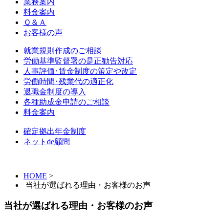
業務案内
料金案内
Ｑ＆Ａ
お客様の声
就業規則作成のご相談
労働基準監督署の是正勧告対応
人事評価･賃金制度の策定や改定
労働時間･残業代の適正化
退職金制度の導入
各種助成金申請のご相談
料金案内
確定拠出年金制度
ネットde顧問
HOME
>
当社が選ばれる理由・お客様のお声
当社が選ばれる理由・お客様のお声