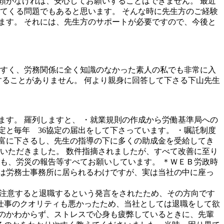
頼がなければ、安心してお願いすることはできません。 最近
てくる問題でもあると思います。 そんな時に先生方のご経験
ます。 それには、先生方のサポートが必要ですので、今後と
やすく、労務関係に全く知識のなかった素人の私でも非常に入
することがありません。 何より親身に回答して下さる下山先生
ます。 羅列しますと、 ・就業規則の作成から労働基準局への
と毎年 36協定の届出をして下さっています。 ・嘱託制度
富に下さるし、先生の指導の下に多くの助成金を受給してき
ていただきました。 数件指摘されましたが、すべて改善に至り
も、労災の報告等すべてお願いしています。 ＊ＷＥＢ労政時
は労務士事務所に居られるわけですが、実は当社の中に座っ
を注意すると退職するという発言をされたため、その方向です
仕事のクオリティも悪かったため、当社としては退職をして欲
のかわからず、ストレスで心身も疲弊しているときに、先輩