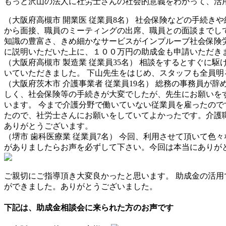
もっと沢山の法人に社労士さんの社会的意義をわかって、活
（大阪府高槻市 開業医 従業員8名） 社会保険などの手続
から面接、職員のミーティングの出席、職員との面談までして
知識の豊富さ、きめ細かなサービスがインプルーブ社会保険
に説明いただいた上に、１００万円の助成金も申請いただき
（大阪府高槻市 製造業 従業員35名） 相談をするとすぐ
いていただきました。 下山先生をはじめ、スタッフも全員明
（大阪府茨木市 介護事業者 従業員19名） 総務の事務員
しく、社会保険等の手続きが大変でしたが、先生にお願いをす
います。 今まで介護分野で働いていない従業員を雇ったので
たので、社労士さんにお願いをしていてよかったです。介護
ありがとうございます。
（堺市 歯科医療業 従業員7名） 今回、利用させて頂いて
がありましたらお声を必ずして下さい。今回は本当にありが
ご親切にご指導頂き大変良かったと思います。 助成金の活
ができました。ありがとうございました。
下記は、助成金相談会に来られた方のお声です