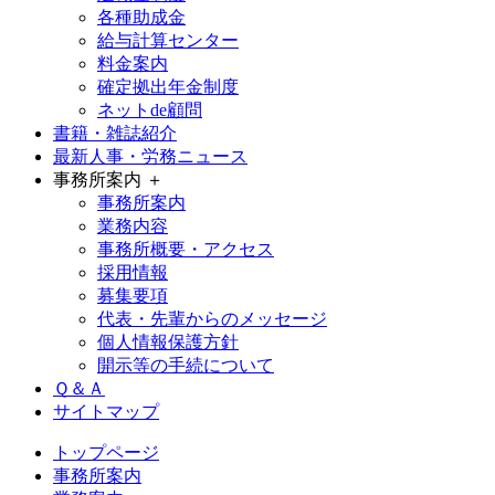
各種助成金
給与計算センター
料金案内
確定拠出年金制度
ネットde顧問
書籍・雑誌紹介
最新人事・労務ニュース
事務所案内 ＋
事務所案内
業務内容
事務所概要・アクセス
採用情報
募集要項
代表・先輩からのメッセージ
個人情報保護方針
開示等の手続について
Ｑ＆Ａ
サイトマップ
トップページ
事務所案内