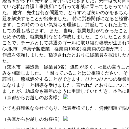
経営者から下山先生をご紹介いただきました。先生は初対面
ていた私は弁護士事務所にも行って相談に乗ってもらってい
た。 他方、先生は何が問題で、どうすれば良いのかをきち
題を解決することが出来ました。 特に労務関係になると経
ます。この時のつらい気持ちを理解し、共感してくれた上で
しての愛も感じます。 また、当時、就業規則がなかったこ
ためその後、就業規則なども作成しました。こうしたことを
ことで、チームとして共通のゴールに取り組む姿勢が生まれ
(大阪市 洋菓子製造業 従業員100名) 従業員の定着が
作成を依頼しました。指導されたとおりに従業員を採用した
た。
（茨木市 製造業 従業員3名） 遅刻が多く、社長の言う
みを相談しました。 「困っていることはご相談ください。
該当し、懲戒処分することができます。ひとつひとつの従業
になります」と指導を受けました。言われたとおりにこつこ
ましたが、助成金も毎年のように申請していただき、本当に
（京都からお越しのお客様）
とても好印象な会社であり、代表者様でした。労使問題で悩
（兵庫からお越しのお客様）