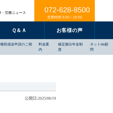
072-628-8500
事・労務ニュース
営業時間 9:00～18:00
Ｑ＆Ａ
お客様の声
各種助成金申請のご相
料金案
確定拠出年金制
ネットde顧
談
内
度
問
公開日:2025/06/19