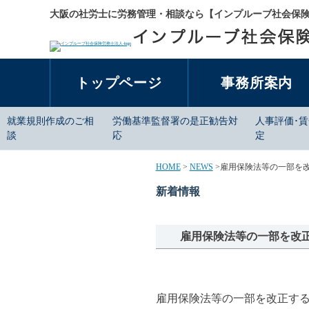
大阪の社労士に労務管理・相談なら【インプルーブ社会保
トップページ
事務所案内
就業規則作成のご相
労働基準監督署の是正勧告対
人事評価･
談
応
定
HOME
>
NEWS
>
雇用保険法等の一部を
新着情報
雇用保険法等の一部を改
雇用保険法等の一部を改正す