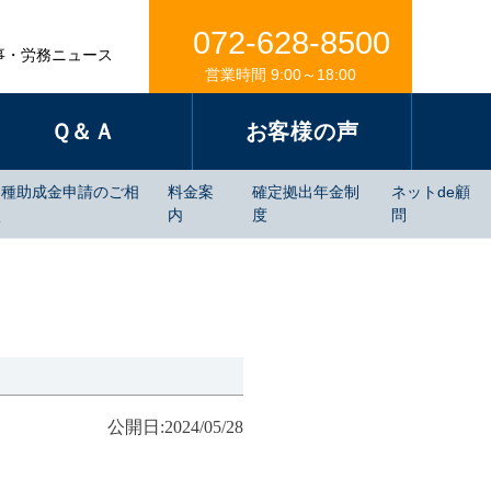
072-628-8500
事・労務ニュース
営業時間 9:00～18:00
Ｑ＆Ａ
お客様の声
各種助成金申請のご相
料金案
確定拠出年金制
ネットde顧
談
内
度
問
公開日:2024/05/28