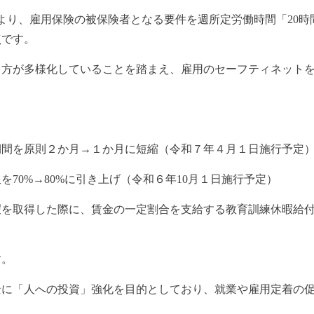
日より、雇用保険の被保険者となる要件を週所定労働時間「20時
点です。
り方が多様化していることを踏まえ、雇用のセーフティネット
期間を原則２か月→１か月に短縮（令和７年４月１日施行予定
70%→80%に引き上げ（令和６年10月１日施行予定）
を取得した際に、賃金の一定割合を支給する教育訓練休暇給付
す。
景に「人への投資」強化を目的としており、就業や雇用定着の