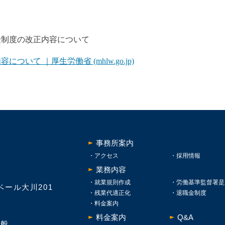
険制度の改正内容について
いて ｜厚生労働省 (mhlw.go.jp)
事務所案内
アクセス
採用情報
業務内容
就業規則作成
労働基準監督署是
ベール大川201
残業代適正化
退職金制度
料金案内
料金案内
Q&A
全般