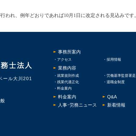
行われ、例年どおりであれば10月1日に改定される見込みです
事務所案内
アクセス
採用情報
業務内容
就業規則作成
労働基準監督署是
ベール大川201
残業代適正化
退職金制度
料金案内
料金案内
Q&A
全般
人事･労務ニュース
新着情報