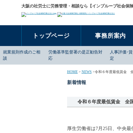
大阪の社労士に労務管理・相談なら【インプルーブ社会保
トップページ
事務所案内
就業規則作成のご相
労働基準監督署の是正勧告対
人事評価･
談
応
定
HOME
>
NEWS
>
令和６年度最低賃金 
新着情報
令和６年度最低賃金 全
厚生労働省は7月25日、中央