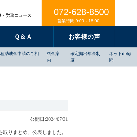
072-628-8500
事・労務ニュース
営業時間 9:00～18:00
Ｑ＆Ａ
お客様の声
各種助成金申請のご相
料金案
確定拠出年金制
ネットde顧
談
内
度
問
公開日:2024/07/31
を取りまとめ、公表しました。