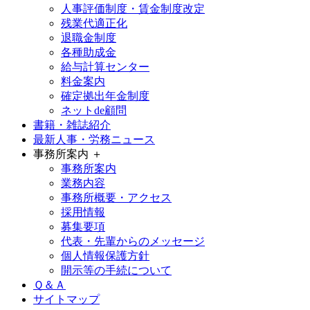
人事評価制度・賃金制度改定
残業代適正化
退職金制度
各種助成金
給与計算センター
料金案内
確定拠出年金制度
ネットde顧問
書籍・雑誌紹介
最新人事・労務ニュース
事務所案内 ＋
事務所案内
業務内容
事務所概要・アクセス
採用情報
募集要項
代表・先輩からのメッセージ
個人情報保護方針
開示等の手続について
Ｑ＆Ａ
サイトマップ