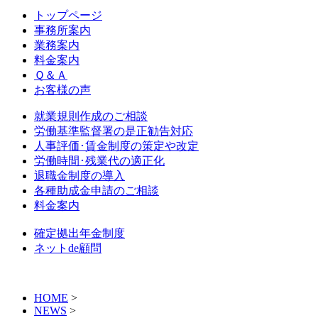
トップページ
事務所案内
業務案内
料金案内
Ｑ＆Ａ
お客様の声
就業規則作成のご相談
労働基準監督署の是正勧告対応
人事評価･賃金制度の策定や改定
労働時間･残業代の適正化
退職金制度の導入
各種助成金申請のご相談
料金案内
確定拠出年金制度
ネットde顧問
HOME
>
NEWS
>